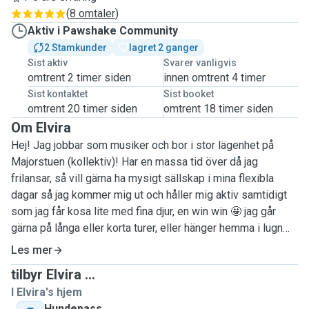
(
8 omtaler
)
Aktiv i Pawshake Community
2 Stamkunder
lagret 2 ganger
Sist aktiv
Svarer vanligvis
omtrent 2 timer siden
innen omtrent 4 timer
Sist kontaktet
Sist booket
omtrent 20 timer siden
omtrent 18 timer siden
Om Elvira
Hej! Jag jobbar som musiker och bor i stor lägenhet på
Majorstuen (kollektiv)! Har en massa tid över då jag
frilansar, så vill gärna ha mysigt sällskap i mina flexibla
dagar så jag kommer mig ut och håller mig aktiv samtidigt
som jag får kosa lite med fina djur, en win win 🤩 jag går
gärna på långa eller korta turer, eller hänger hemma i lugn
miljö.
Les mer
tilbyr Elvira ...
Är väldigt van vid djurbesök och har tagit hand om många
I Elvira's hjem
vänners husdjur när de varit bortresta, och jag blir så glad
Hundepass