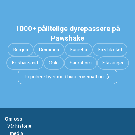
1000+ pålitelige dyrepassere på
Pawshake
Bergen
Drammen
Fornebu
Fredrikstad
Kristiansand
Oslo
Sarpsborg
Stavanger
Populære byer med hundeovernatting
Om oss
Vår historie
I media