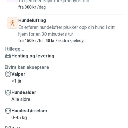
To hjemmebesøk for kjæledyret ditt
fra
300 kr
/dag
Hundelufting
En erfaren hundelufter plukker opp din hund i ditt
hjem for en 30 minutters tur
fra
150 kr
/tur,
40 kr
/ekstra kjæledyr
I tillegg...
Henting og levering
Elvira kan akseptere
Valper
<1 år
Hundealder
Alle aldre
Hundestørrelser
0-45 kg