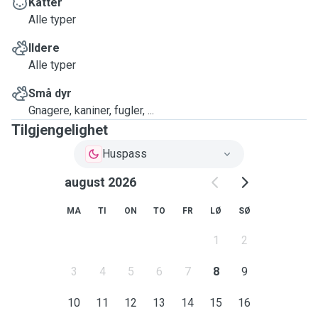
Katter
Alle typer
Ildere
Alle typer
Små dyr
Gnagere, kaniner, fugler, ...
Tilgjengelighet
Huspass
august 2026
MA
TI
ON
TO
FR
LØ
SØ
1
2
3
4
5
6
7
8
9
10
11
12
13
14
15
16