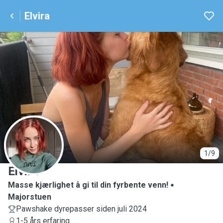
Elvira
E
1/9
Elvira
Masse kjærlighet å gi til din fyrbente venn!
Majorstuen
Pawshake dyrepasser siden juli 2024
1-5 års erfaring