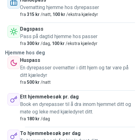
när jag får göra det! Anpassar mig till djurets behov, alla är
Overnatting hjemme hos dyrepasser
så olika. Kan iallafall spendera mycket tid med dem. Har ett
fra
315 kr
/natt,
100 kr
/ekstra kjæledyr
stort och luftigt eget rum och även stora fellesrum i
lägenheten, mitt på Majorstuen, nära Frognerparken och
Dagspass
andra små parker.
Pass på dagtid hjemme hos passer
fra
300 kr
/dag,
100 kr
/ekstra kjæledyr
Hjemme hos deg
Huspass
En dyrepasser overnatter i ditt hjem og tar vare på
ditt kjæledyr
fra
500 kr
/natt
Ett hjemmebesøk pr. dag
Book en dyrepasser til å dra innom hjemmet ditt og
mate og leke med kjæledyret ditt.
fra
180 kr
/dag
To hjemmebesøk per dag