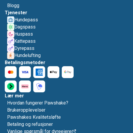
Blogg
Tjenester
Hundepass
Dagspass
Huspass
Kattepass
Dyrepass
Hundelufting
Betalingsmetoder
Lær mer
Hvordan fungerer Pawshake?
Brukeropplevelser
Pawshakes Kvalitetsløfte
Betaling og refusjoner
Vanlige spørsmål for dyreeiere