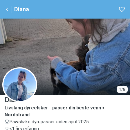
Diana
D
1/8
Diana
Livslang dyreelsker - passer din beste venn
Nordstrand
Pawshake dyrepasser siden april 2025
<1 års erfaring