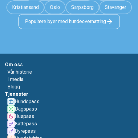
Kristiansand
Oslo
Sarpsborg
Stavanger
Populære byer med hundeovernatting
Om oss
Vår historie
I media
Blogg
Tjenester
Hundepass
Dagspass
Huspass
Kattepass
Dyrepass