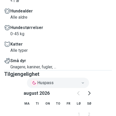
<1 år
Hundealder
Alle aldre
Hundestørrelser
0-45 kg
Katter
Alle typer
Små dyr
Gnagere, kaniner, fugler, ...
Tilgjengelighet
Huspass
august 2026
MA
TI
ON
TO
FR
LØ
SØ
1
2