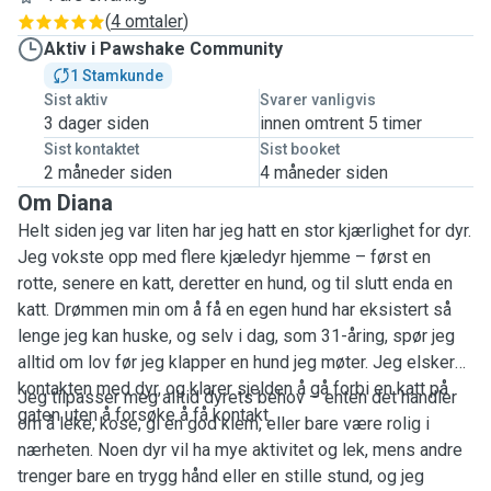
(
4 omtaler
)
Aktiv i Pawshake Community
1 Stamkunde
Sist aktiv
Svarer vanligvis
3 dager siden
innen omtrent 5 timer
Sist kontaktet
Sist booket
2 måneder siden
4 måneder siden
Om Diana
Helt siden jeg var liten har jeg hatt en stor kjærlighet for dyr.
Jeg vokste opp med flere kjæledyr hjemme – først en
rotte, senere en katt, deretter en hund, og til slutt enda en
katt. Drømmen min om å få en egen hund har eksistert så
lenge jeg kan huske, og selv i dag, som 31-åring, spør jeg
alltid om lov før jeg klapper en hund jeg møter. Jeg elsker
kontakten med dyr, og klarer sjelden å gå forbi en katt på
Jeg tilpasser meg alltid dyrets behov – enten det handler
gaten uten å forsøke å få kontakt.
om å leke, kose, gi en god klem, eller bare være rolig i
nærheten. Noen dyr vil ha mye aktivitet og lek, mens andre
trenger bare en trygg hånd eller en stille stund, og jeg