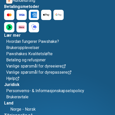
Hundelufting
Betalingsmetoder
Lær mer
Hvordan fungerer Pawshake?
Brukeropplevelser
Pawshakes Kvalitetsløfte
Betaling og refusjoner
Vanlige spørsmål for dyreeiere
Vanlige spørsmål for dyrepassere
Hjelp
Juridisk
Personverns- & Informasjonskapselspolicy
Brukeravtale
Land
Norge
-
Norsk