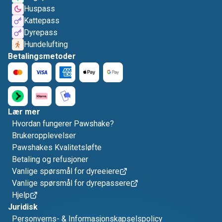
Huspass
Kattepass
Dyrepass
Hundelufting
Betalingsmetoder
Lær mer
Hvordan fungerer Pawshake?
Brukeropplevelser
Pawshakes Kvalitetsløfte
Betaling og refusjoner
Vanlige spørsmål for dyreeiere
Vanlige spørsmål for dyrepassere
Hjelp
Juridisk
Personverns- & Informasjonskapselspolicy