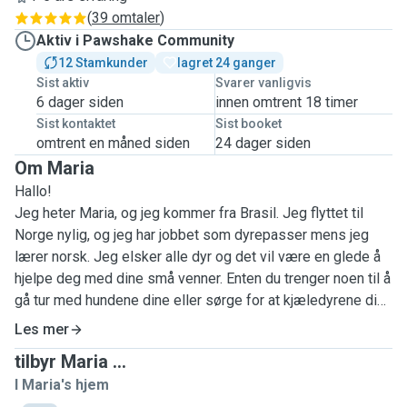
(
39 omtaler
)
Aktiv i Pawshake Community
12 Stamkunder
lagret 24 ganger
Sist aktiv
Svarer vanligvis
6 dager siden
innen omtrent 18 timer
Sist kontaktet
Sist booket
omtrent en måned siden
24 dager siden
Om Maria
Hallo!
Jeg heter Maria, og jeg kommer fra Brasil. Jeg flyttet til
Norge nylig, og jeg har jobbet som dyrepasser mens jeg
lærer norsk. Jeg elsker alle dyr og det vil være en glede å
hjelpe deg med dine små venner. Enten du trenger noen til å
gå tur med hundene dine eller sørge for at kjæledyrene dine
er komfortable mens du er ute og reiser, du kan stole på
Les mer
meg! Jeg har mye erfaring med hunder og katter, samt
tilbyr Maria ...
eksotiske dyr (Slik som chinchillaer, ildere, hamstere og
I Maria's hjem
andre). Men hvis kjæledyret ditt er nytt for meg, er jeg klar