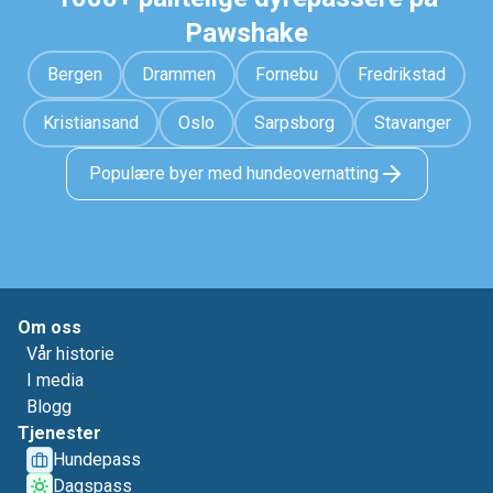
Pawshake
Bergen
Drammen
Fornebu
Fredrikstad
Kristiansand
Oslo
Sarpsborg
Stavanger
Populære byer med hundeovernatting
Om oss
Vår historie
I media
Blogg
Tjenester
Hundepass
Dagspass