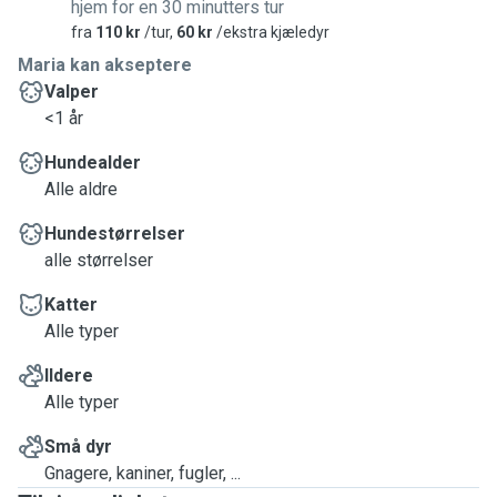
hjem for en 30 minutters tur
fra
110 kr
/tur,
60 kr
/ekstra kjæledyr
Maria kan akseptere
Valper
<1 år
Hundealder
Alle aldre
Hundestørrelser
alle størrelser
Katter
Alle typer
Ildere
Alle typer
Små dyr
Gnagere, kaniner, fugler, ...