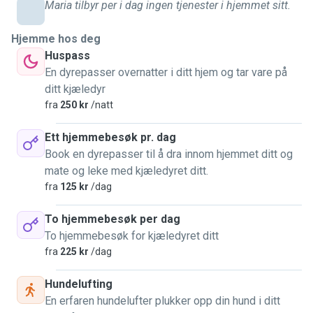
til å lære og følge instruksjonene dine for å gi kjæledyret
Maria tilbyr per i dag ingen tjenester i hjemmet sitt.
ditt den beste omsorgen! Jeg har en veldig fleksibel
timeplan og vi kan diskutere eventuelle tidsordninger om
Hjemme hos deg
nødvendig. Jeg kan tilby et veldig bredt spekter av omsorg,
Huspass
fra å leke med kjæledyrene dine til å sørge for at de tar
En dyrepasser overnatter i ditt hjem og tar vare på
medisinen til rett tid. Hvis du trenger noen pålitelig som vil
ditt kjæledyr
elske kjæledyret ditt like mye som deg, ikke nøl med å
fra
250 kr
/natt
kontakte meg!
Ett hjemmebesøk pr. dag
Book en dyrepasser til å dra innom hjemmet ditt og
mate og leke med kjæledyret ditt.
fra
125 kr
/dag
To hjemmebesøk per dag
To hjemmebesøk for kjæledyret ditt
fra
225 kr
/dag
Hundelufting
En erfaren hundelufter plukker opp din hund i ditt