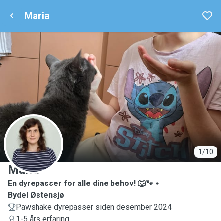
Maria
M
1/10
Maria
En dyrepasser for alle dine behov! 🐺🐾
Bydel Østensjø
Pawshake dyrepasser siden desember 2024
1-5 års erfaring