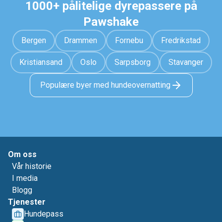
1000+ pålitelige dyrepassere på
Pawshake
Bergen
Drammen
Fornebu
Fredrikstad
Kristiansand
Oslo
Sarpsborg
Stavanger
Populære byer med hundeovernatting
Om oss
Vår historie
I media
Blogg
Tjenester
Hundepass