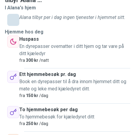
tilbyr Alana ...
away. I want to insure that any pet owner can feel like their
I Alana's hjem
pets are in safe hands while they are away. Pet owners
Alana tilbyr per i dag ingen tjenester i hjemmet sitt.
shouldn't need to feel unsafe with their pet sitter, they need
someone that is reliable and can handle pets of all kinds,
Hjemme hos deg
shapes, sizes, etc. No matter the size or type of animal,
Huspass
just know: I will bring the southern charm to taking care of
En dyrepasser overnatter i ditt hjem og tar vare på
your pet.
ditt kjæledyr
fra
300 kr
/natt
Ett hjemmebesøk pr. dag
Book en dyrepasser til å dra innom hjemmet ditt og
mate og leke med kjæledyret ditt.
fra
150 kr
/dag
To hjemmebesøk per dag
To hjemmebesøk for kjæledyret ditt
fra
250 kr
/dag