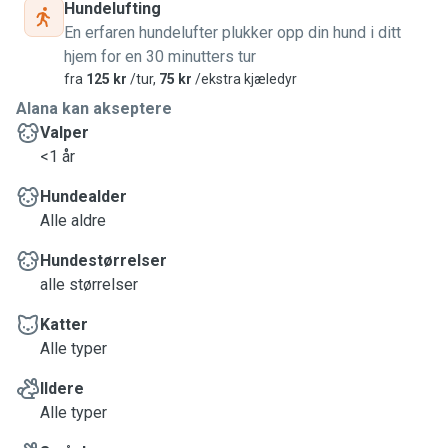
Hundelufting
En erfaren hundelufter plukker opp din hund i ditt
hjem for en 30 minutters tur
fra
125 kr
/tur,
75 kr
/ekstra kjæledyr
Alana kan akseptere
Valper
<1 år
Hundealder
Alle aldre
Hundestørrelser
alle størrelser
Katter
Alle typer
Ildere
Alle typer