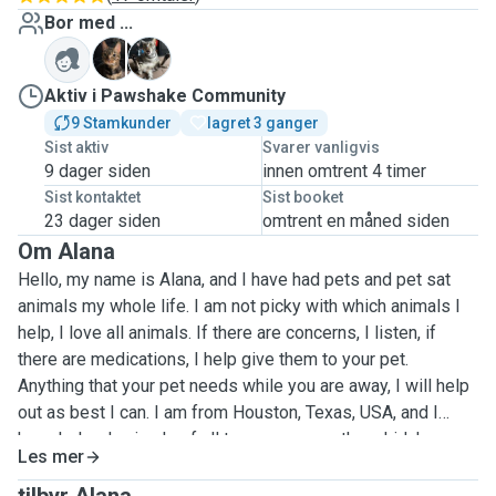
Bor med ...
D
W
Aktiv i Pawshake Community
9 Stamkunder
lagret 3 ganger
Sist aktiv
Svarer vanligvis
9 dager siden
innen omtrent 4 timer
Sist kontaktet
Sist booket
23 dager siden
omtrent en måned siden
Om Alana
Hello, my name is Alana, and I have had pets and pet sat
animals my whole life. I am not picky with which animals I
help, I love all animals. If there are concerns, I listen, if
there are medications, I help give them to your pet.
Anything that your pet needs while you are away, I will help
out as best I can. I am from Houston, Texas, USA, and I
have helped animals of all types, as a southern kid. I may
Les mer
be only 20 years old, but I have always had the work ethic
and drive to provide for animals while their owners are