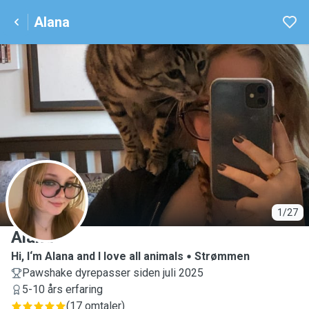
Alana
A
1/27
Alana
Hi, I‘m Alana and I love all animals
Strømmen
Pawshake dyrepasser siden juli 2025
5-10 års erfaring
(
17 omtaler
)