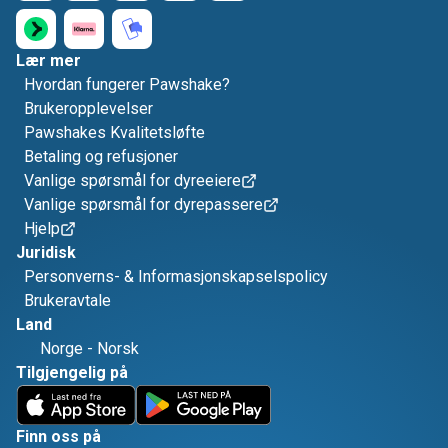
Lær mer
Hvordan fungerer Pawshake?
Brukeropplevelser
Pawshakes Kvalitetsløfte
Betaling og refusjoner
Vanlige spørsmål for dyreeiere
Vanlige spørsmål for dyrepassere
Hjelp
Juridisk
Personverns- & Informasjonskapselspolicy
Brukeravtale
Land
Norge
-
Norsk
Tilgjengelig på
Finn oss på