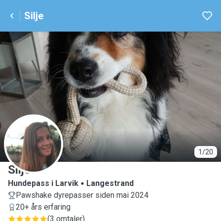
Silje
S
1/20
Silje
Hundepass i Larvik
Langestrand
Pawshake dyrepasser siden mai 2024
20+ års erfaring
(
3 omtaler
)