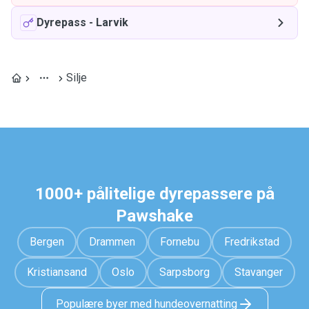
Dyrepass
-
Larvik
Silje
1000+ pålitelige dyrepassere på
Pawshake
Bergen
Drammen
Fornebu
Fredrikstad
Kristiansand
Oslo
Sarpsborg
Stavanger
Populære byer med hundeovernatting