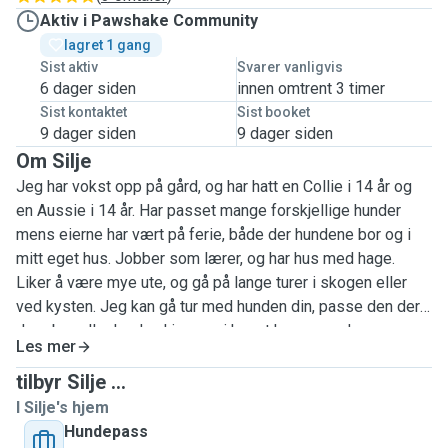
Aktiv i Pawshake Community
lagret 1 gang 
Sist aktiv
Svarer vanligvis
6 dager siden
innen omtrent 3 timer
Sist kontaktet
Sist booket
9 dager siden
9 dager siden
Om Silje
Jeg har vokst opp på gård, og har hatt en Collie i 14 år og
en Aussie i 14 år. Har passet mange forskjellige hunder
mens eierne har vært på ferie, både der hundene bor og i
mitt eget hus. Jobber som lærer, og har hus med hage.
Liker å være mye ute, og gå på lange turer i skogen eller
ved kysten. Jeg kan gå tur med hunden din, passe den der
dere bor eller ha den hjemme i huset hos meg. Jeg er
Les mer
tilgjengelig de fleste helger, helligdager og har lange ferier.
Kan passe i ukedager hvis hunden kan være noen timer
tilbyr Silje ...
hjemme alene. Jeg har ikke bil, men bor sentralt i Larvik, så
I Silje's hjem
kan lufte hunder i nærheten. Jeg kan også passe andre dyr,
Hundepass