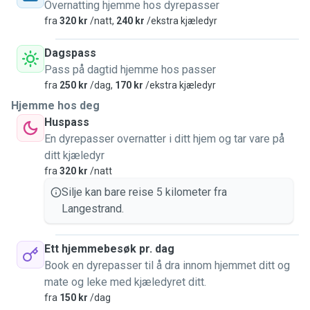
men er mest interessert i hunder. Passer ikke store hunder
Overnatting hjemme hos dyrepasser
som er aggressive mot andre hunder eller mennesker.
fra
320 kr
/natt,
240 kr
/ekstra kjæledyr
Dagspass
Pass på dagtid hjemme hos passer
fra
250 kr
/dag,
170 kr
/ekstra kjæledyr
Hjemme hos deg
Huspass
En dyrepasser overnatter i ditt hjem og tar vare på
ditt kjæledyr
fra
320 kr
/natt
Silje kan bare reise 5 kilometer fra
Langestrand.
Ett hjemmebesøk pr. dag
Book en dyrepasser til å dra innom hjemmet ditt og
mate og leke med kjæledyret ditt.
fra
150 kr
/dag