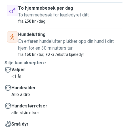
To hjemmebesøk per dag
To hjemmebesøk for kjæledyret ditt
fra
250 kr
/dag
Hundelufting
En erfaren hundelufter plukker opp din hund i ditt
hjem for en 30 minutters tur
fra
150 kr
/tur,
70 kr
/ekstra kjæledyr
Silje kan akseptere
Valper
<1 år
Hundealder
Alle aldre
Hundestørrelser
alle størrelser
Små dyr