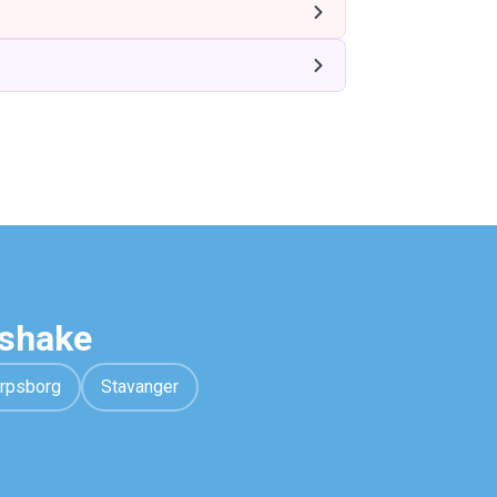
wshake
rpsborg
Stavanger