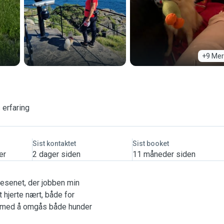
+9 Mer
 erfaring
Sist kontaktet
Sist booket
er
2 dager siden
11 måneder siden
vesenet, der jobben min
 hjerte nært, både for
ng med å omgås både hunder