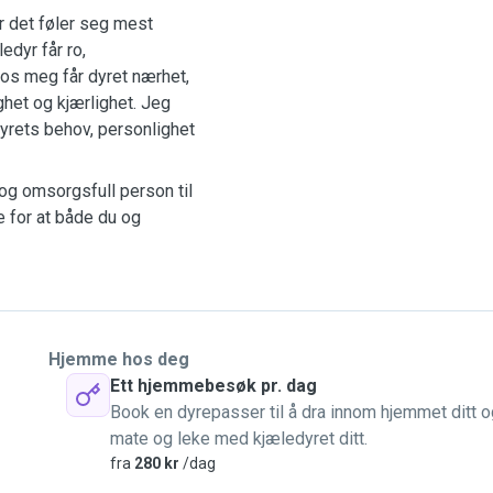
r det føler seg mest
edyr får ro,
Hos meg får dyret nærhet,
gghet og kjærlighet. Jeg
dyrets behov, personlighet
 og omsorgsfull person til
te for at både du og
Hjemme hos deg
Ett hjemmebesøk pr. dag
Book en dyrepasser til å dra innom hjemmet ditt o
mate og leke med kjæledyret ditt.
fra
280 kr
/dag