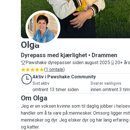
O
Olga
Dyrepass med kjærlighet
Drammen
Pawshake dyrepasser siden august 2025
20+ års
(
1 omtale
)
Aktiv i Pawshake Community
Sist aktiv
Svarer vanligvis
omtrent 13 timer siden
innen omtrent 3 tim
Om Olga
Jeg er en voksen kvinne som til daglig jobber i helse
handler om å ta vare på mennesker. Omsorg ligger mitt
mennesker og dyr. Jeg elsker dyr og har lang erfari
og katter.