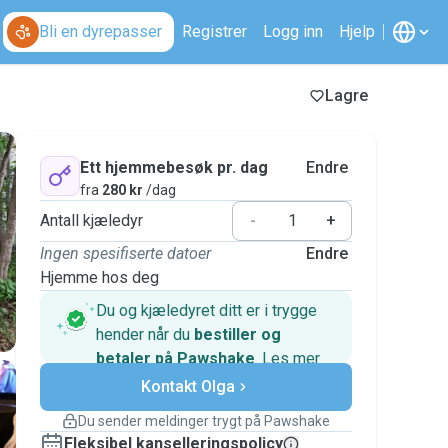
Bli en dyrepasser
Registrer
Logg inn
Hjelp
Lagre
Ett hjemmebesøk pr. dag
Endre
fra
280 kr
/dag
Antall kjæledyr
-
+
Ingen spesifiserte datoer
Endre
Hjemme hos deg
Du og kjæledyret ditt er i trygge
hender når du
bestiller og
betaler på Pawshake
.
Les mer
Sikre betalinger
Kontakt Olga
Hjelp hvis planene endrer seg
Dekkede bestillinger
Du sender meldinger trygt på Pawshake
Hold alt på Pawshake – fra første melding til
Fleksibel kanselleringspolicy
betaling – så du er dekket av
Pawshake-