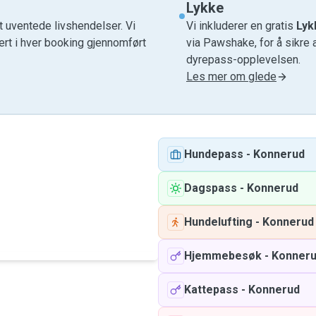
Lykke
t uventede livshendelser. Vi
Vi inkluderer en gratis
Lyk
ert i hver booking gjennomført
via Pawshake, for å sikre 
dyrepass-opplevelsen.
Les mer om glede
Hundepass
-
Konnerud
Dagspass
-
Konnerud
Hundelufting
-
Konnerud
Hjemmebesøk
-
Konner
Kattepass
-
Konnerud