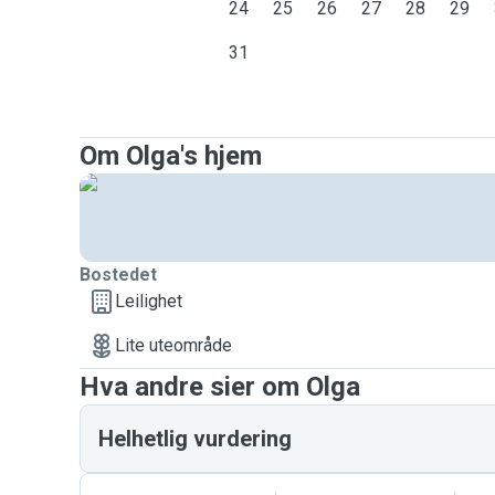
24
25
26
27
28
29
31
Om Olga's hjem
Bostedet
Leilighet
Lite uteområde
Hva andre sier om Olga
Helhetlig vurdering