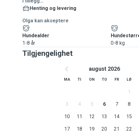
I tillegg...
Henting og levering
Olga kan akseptere
Hundealder
Hundestørr
1-8 år
0-8 kg
Tilgjengelighet
august 2026
MA
TI
ON
TO
FR
LØ
1
3
4
5
6
7
8
10
11
12
13
14
15
17
18
19
20
21
22