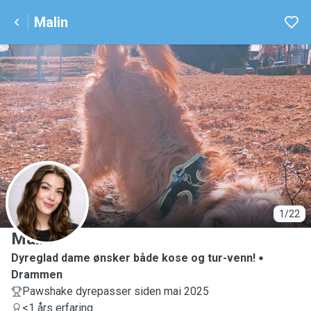
Malin
M
1/22
Malin
Dyreglad dame ønsker både kose og tur-venn!
Drammen
Pawshake dyrepasser siden mai 2025
<1 års erfaring