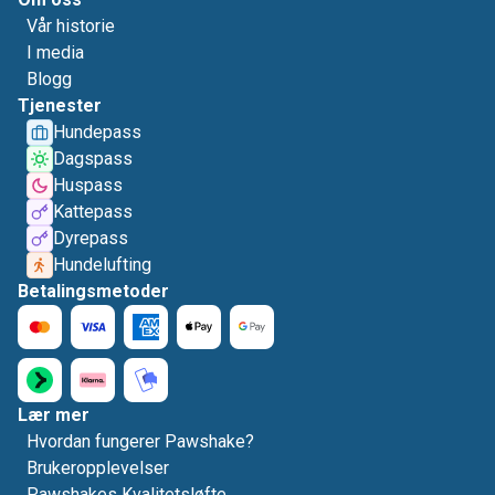
Vår historie
I media
Blogg
Tjenester
Hundepass
Dagspass
Huspass
Kattepass
Dyrepass
Hundelufting
Betalingsmetoder
Lær mer
Hvordan fungerer Pawshake?
Brukeropplevelser
Pawshakes Kvalitetsløfte