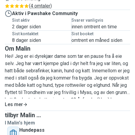
(
4 omtaler
)
Aktiv i Pawshake Community
Sist aktiv
Svarer vanligvis
2 dager siden
innen omtrent en time
Sist kontaktet
Sist booket
8 dager siden
omtrent en måned siden
Om Malin
Hei! Jeg er ei dyrekjær dame som tar en pause fra å eie
selv. Jeg har vært kjempe glad i dyr helt fra jeg var liten, og
hatt både sebrafinker, kanin, hund og katt. Innemellom er jeg
med i stall også da jeg kommer fra bygda. Jeg er oppvokst
med både katt og hund, type rottweiler og elghund. Når jeg
flyttet til Trondheim var jeg frivillig i Myas, og av den grunn
hatt 2 adopterte katter i nesten 12 år fra de. (Har ikke noen
Les mer
dyr lenger per i dag)Jeg har lånt bekjente sine katter og
hunder når de har behov for det, men ønsker gjerne å ha en
tilbyr Malin ...
turvenn eller kosevenn for en kortere periode innemellom
I Malin's hjem
når det kan hjelpe noen, da jeg selv alltid synes det var
Hundepass