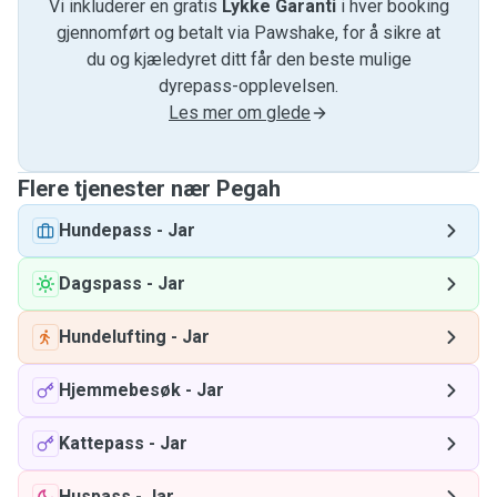
Vi inkluderer en gratis
Lykke Garanti
i hver booking
gjennomført og betalt via Pawshake, for å sikre at
du og kjæledyret ditt får den beste mulige
dyrepass-opplevelsen.
Les mer om glede
Flere tjenester nær Pegah
Hundepass
-
Jar
Dagspass
-
Jar
Hundelufting
-
Jar
Hjemmebesøk
-
Jar
Kattepass
-
Jar
Huspass
-
Jar