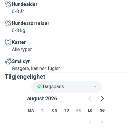
Hundealder
0-8 år
Hundestørrelser
0-8 kg
Katter
Alle typer
Små dyr
Gnagere, kaniner, fugler, ...
Tilgjengelighet
Dagspass
august 2026
MA
TI
ON
TO
FR
LØ
SØ
1
2