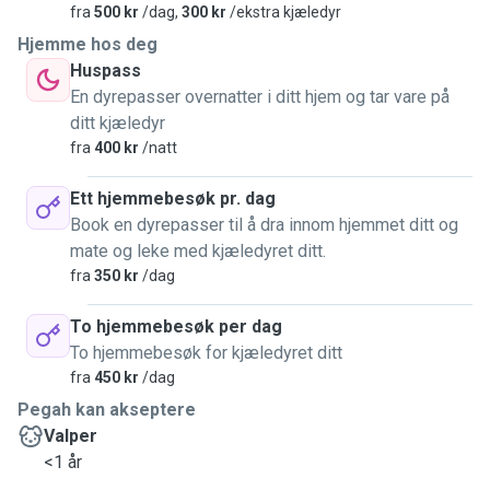
fra
500 kr
/dag,
300 kr
/ekstra kjæledyr
Hjemme hos deg
Huspass
En dyrepasser overnatter i ditt hjem og tar vare på
ditt kjæledyr
fra
400 kr
/natt
Ett hjemmebesøk pr. dag
Book en dyrepasser til å dra innom hjemmet ditt og
mate og leke med kjæledyret ditt.
fra
350 kr
/dag
To hjemmebesøk per dag
To hjemmebesøk for kjæledyret ditt
fra
450 kr
/dag
Pegah kan akseptere
Valper
<1 år