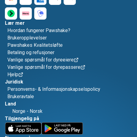
Lær mer
Hvordan fungerer Pawshake?
Brukeropplevelser
Pawshakes Kvalitetsløfte
Betaling og refusjoner
Vanlige spørsmål for dyreeiere
Vanlige spørsmål for dyrepassere
Hjelp
Juridisk
Personverns- & Informasjonskapselspolicy
Brukeravtale
Land
Norge
-
Norsk
Tilgjengelig på