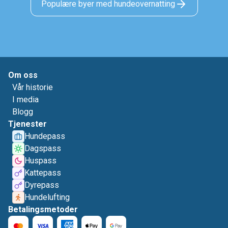
Populære byer med hundeovernatting
Om oss
Vår historie
I media
Blogg
Tjenester
Hundepass
Dagspass
Huspass
Kattepass
Dyrepass
Hundelufting
Betalingsmetoder