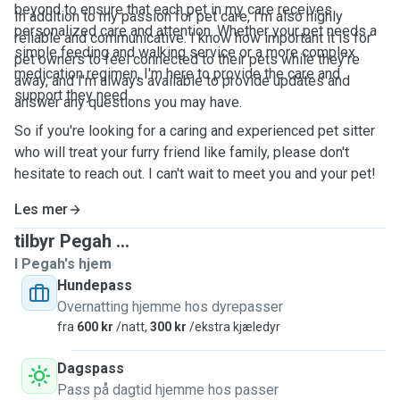
beyond to ensure that each pet in my care receives
In addition to my passion for pet care, I'm also highly
personalized care and attention. Whether your pet needs a
reliable and communicative. I know how important it is for
simple feeding and walking service or a more complex
pet owners to feel connected to their pets while they're
medication regimen, I'm here to provide the care and
away, and I'm always available to provide updates and
support they need.
answer any questions you may have.
So if you're looking for a caring and experienced pet sitter
who will treat your furry friend like family, please don't
hesitate to reach out. I can't wait to meet you and your pet!
Les mer
tilbyr Pegah ...
I Pegah's hjem
Hundepass
Overnatting hjemme hos dyrepasser
fra
600 kr
/natt,
300 kr
/ekstra kjæledyr
Dagspass
Pass på dagtid hjemme hos passer