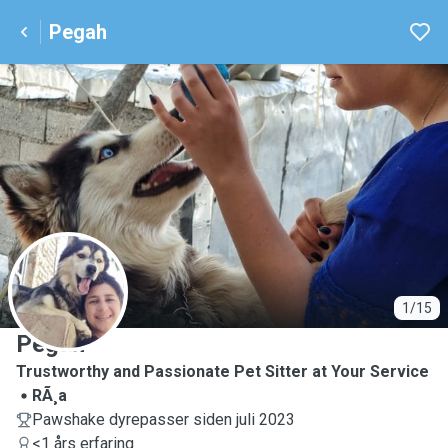
Pegah
P
1/15
Pegah
Trustworthy and Passionate Pet Sitter at Your Service
RÃ¸a
Pawshake dyrepasser siden juli 2023
<1 års erfaring