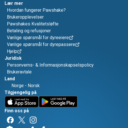
Lær mer
Hvordan fungerer Pawshake?
Brukeropplevelser
Pawshakes Kvalitetsløfte
Betaling og refusjoner
Vanlige spørsmål for dyreeiere
Vanlige spørsmål for dyrepassere
Hjelp
Juridisk
Personverns- & Informasjonskapselspolicy
Brukeravtale
Land
Norge
-
Norsk
Tilgjengelig på
Finn oss på