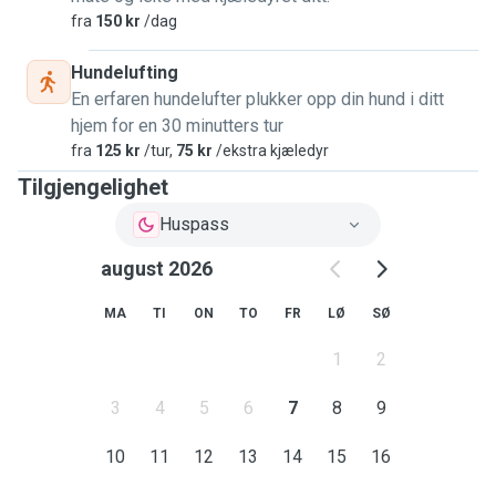
fra
150 kr
/dag
Hundelufting
En erfaren hundelufter plukker opp din hund i ditt
hjem for en 30 minutters tur
fra
125 kr
/tur,
75 kr
/ekstra kjæledyr
Tilgjengelighet
Huspass
august 2026
MA
TI
ON
TO
FR
LØ
SØ
1
2
3
4
5
6
7
8
9
10
11
12
13
14
15
16