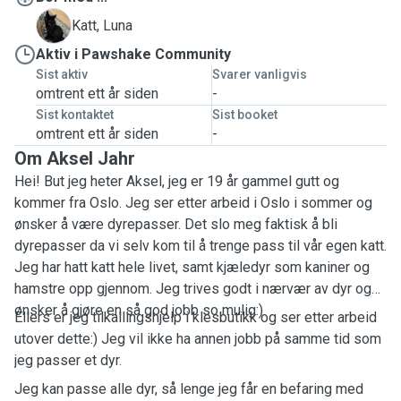
L
Katt, Luna
Aktiv i Pawshake Community
Sist aktiv
Svarer vanligvis
omtrent ett år siden
-
Sist kontaktet
Sist booket
omtrent ett år siden
-
Om Aksel Jahr
Hei! But jeg heter Aksel, jeg er 19 år gammel gutt og
kommer fra Oslo. Jeg ser etter arbeid i Oslo i sommer og
ønsker å være dyrepasser. Det slo meg faktisk å bli
dyrepasser da vi selv kom til å trenge pass til vår egen katt.
Jeg har hatt katt hele livet, samt kjæledyr som kaniner og
hamstre opp gjennom. Jeg trives godt i nærvær av dyr og
ønsker å gjøre en så god jobb so mulig:)
Ellers er jeg tilkallingshjelp i klesbutikk og ser etter arbeid
utover dette:) Jeg vil ikke ha annen jobb på samme tid som
jeg passer et dyr.
Jeg kan passe alle dyr, så lenge jeg får en befaring med