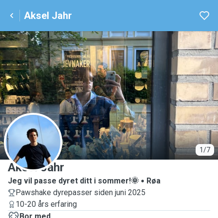
Aksel Jahr
A
1/7
Aksel Jahr
Jeg vil passe dyret ditt i sommer!🌞
Røa
Pawshake dyrepasser siden juni 2025
10-20 års erfaring
Bor med ...