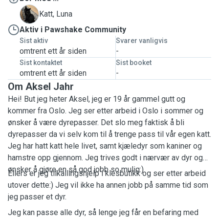
L
Katt, Luna
Aktiv i Pawshake Community
Sist aktiv
Svarer vanligvis
omtrent ett år siden
-
Sist kontaktet
Sist booket
omtrent ett år siden
-
Om Aksel Jahr
Hei! But jeg heter Aksel, jeg er 19 år gammel gutt og
kommer fra Oslo. Jeg ser etter arbeid i Oslo i sommer og
ønsker å være dyrepasser. Det slo meg faktisk å bli
dyrepasser da vi selv kom til å trenge pass til vår egen katt.
Jeg har hatt katt hele livet, samt kjæledyr som kaniner og
hamstre opp gjennom. Jeg trives godt i nærvær av dyr og
ønsker å gjøre en så god jobb so mulig:)
Ellers er jeg tilkallingshjelp i klesbutikk og ser etter arbeid
utover dette:) Jeg vil ikke ha annen jobb på samme tid som
jeg passer et dyr.
Jeg kan passe alle dyr, så lenge jeg får en befaring med