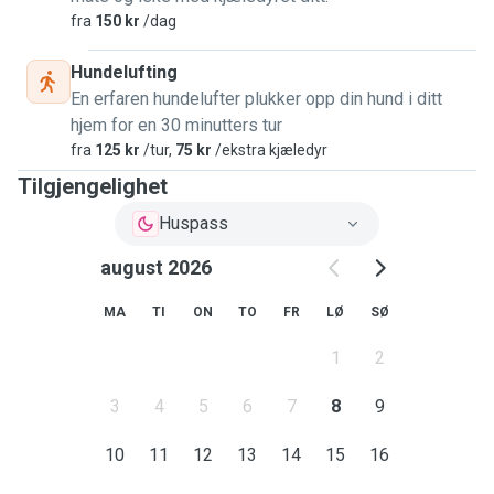
fra
150 kr
/dag
Hundelufting
En erfaren hundelufter plukker opp din hund i ditt
hjem for en 30 minutters tur
fra
125 kr
/tur,
75 kr
/ekstra kjæledyr
Tilgjengelighet
Huspass
august 2026
MA
TI
ON
TO
FR
LØ
SØ
1
2
3
4
5
6
7
8
9
10
11
12
13
14
15
16