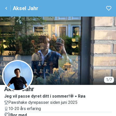
Aksel Jahr
A
1/7
Aksel Jahr
Jeg vil passe dyret ditt i sommer!🌞
Røa
Pawshake dyrepasser siden juni 2025
10-20 års erfaring
Bor med ...