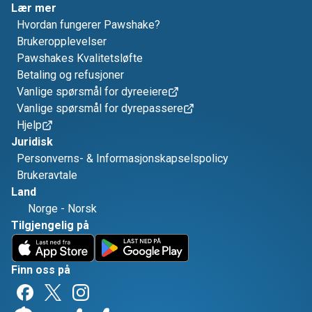
Lær mer
Hvordan fungerer Pawshake?
Brukeropplevelser
Pawshakes Kvalitetsløfte
Betaling og refusjoner
Vanlige spørsmål for dyreeiere
Vanlige spørsmål for dyrepassere
Hjelp
Juridisk
Personverns- & Informasjonskapselspolicy
Brukeravtale
Land
Norge
-
Norsk
Tilgjengelig på
Finn oss på