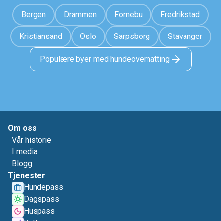
Bergen
Drammen
Fornebu
Fredrikstad
Kristiansand
Oslo
Sarpsborg
Stavanger
Populære byer med hundeovernatting
Om oss
Vår historie
I media
Blogg
Tjenester
Hundepass
Dagspass
Huspass