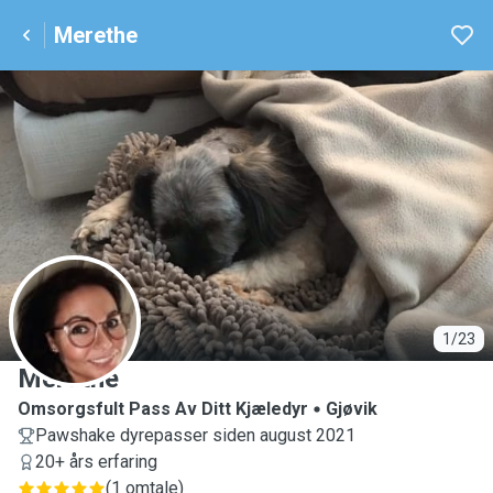
Merethe
M
1/23
Merethe
Omsorgsfult Pass Av Ditt Kjæledyr
Gjøvik
Pawshake dyrepasser siden august 2021
20+ års erfaring
(
1 omtale
)