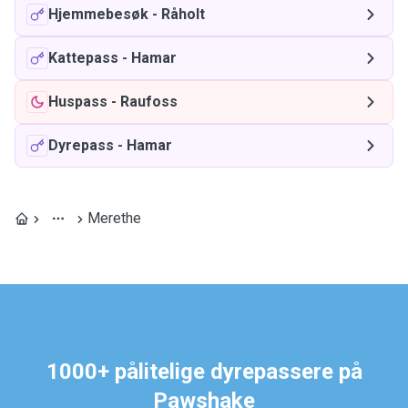
Hjemmebesøk
-
Råholt
Kattepass
-
Hamar
Huspass
-
Raufoss
Dyrepass
-
Hamar
Merethe
1000+ pålitelige dyrepassere på
Pawshake