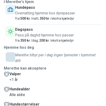
I Merethe's hjem
Hundepass
Overnatting hjemme hos dyrepasser
fra
500 kr
/natt,
350 kr
/ekstra kjæledyr
Dagspass
Pass på dagtid hjemme hos passer
fra
350 kr
/dag,
200 kr
/ekstra kjæledyr
Hjemme hos deg
Merethe tilbyr per i dag ingen tjenester i hjemmet
ditt.
Merethe kan akseptere
Valper
<1 år
Hundealder
Alle aldre
Hundestørrelser