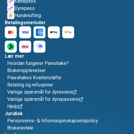
Kattepass
Dyrepass
Hundelufting
Betalingsmetoder
Lær mer
Hvordan fungerer Pawshake?
Brukeropplevelser
Pawshakes Kvalitetsløfte
Betaling og refusjoner
Vanlige spørsmål for dyreeiere
Vanlige spørsmål for dyrepassere
Hjelp
Juridisk
Personverns- & Informasjonskapselspolicy
Brukeravtale