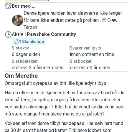
Bor med ...
Denne kjære hunden lever desværre ikke lenger,
T
får bare ikke endret dette på profilen…😔🐶❤️,
Tarzan
Aktiv i Pawshake Community
1 Stamkunde
Sist aktiv
Svarer vanligvis
6 dager siden
innen omtrent en time
Sist kontaktet
Sist booket
omtrent 2 måneder siden
omtrent ett år siden
Om Merethe
Omsorgsfullt dyrepass av ditt lille kjæledyr tilbys.
Har du eller noen du kjenner behov for pass av hund når du
skal på ferie, helgetur, ut igjen på kvelden etter jobb eller
ved andre anledninger ? Eller har du vondt av din venn som
må være mange timer alene mens du er på jobb?
Voksen erfaren dame tilbyr hundepass. Har selv hatt hund i
ca 30 år, samt hester og katter. Tidligere jobbet som