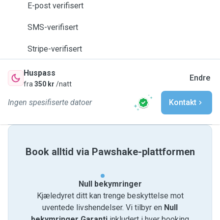
E-post verifisert
SMS-verifisert
Stripe-verifisert
Huspass
Endre
fra
350 kr
/natt
Ingen spesifiserte datoer
Kontakt
Book alltid via Pawshake-plattformen
Null bekymringer
Kjæledyret ditt kan trenge beskyttelse mot
uventede livshendelser. Vi tilbyr en
Null
bekymringer Garanti
inkludert i hver booking