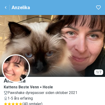
Anzelika
A
1/7
Anzelika
Kattens Beste Venn
Hosle
Pawshake dyrepasser siden oktober 2021
1-5 års erfaring
(
40 omtaler
)