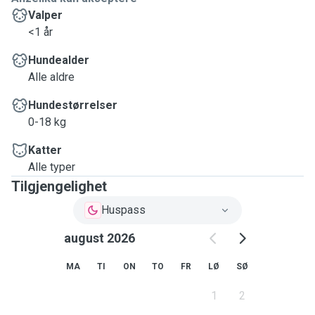
Valper
<1 år
Hundealder
Alle aldre
Hundestørrelser
0-18 kg
Katter
Alle typer
Tilgjengelighet
Huspass
august 2026
MA
TI
ON
TO
FR
LØ
SØ
1
2