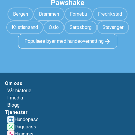
Pawshake
Bergen
Drammen
Fornebu
Fredrikstad
Kristiansand
Oslo
Sarpsborg
Stavanger
Populære byer med hundeovernatting
Om oss
Vår historie
I media
Blogg
Tjenester
Hundepass
Dagspass
Huspass