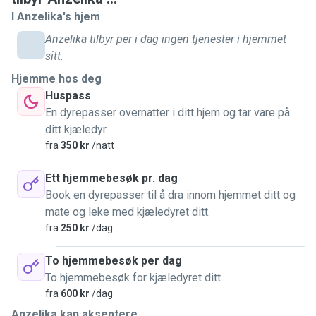
Nylig reiste jeg til utlandet og hadde behov for at noen tok
I Anzelika's hjem
vare på min kjære mens jeg var vekke. Jeg fant en herlig
Anzelika tilbyr per i dag ingen tjenester i hjemmet
jente som hjalp meg med dyrepass i denne perioden. Det
sitt.
var ikke lett å finne noen i mitt område eller områdene i
Hjemme hos deg
nærheten som kunne ta jobben og jeg tenkte derfor at jeg
Huspass
kunne bli dyrepasser selv. Jeg elsker dyr, liker veldig godt
En dyrepasser overnatter i ditt hjem og tar vare på
å gå tur og har passet på mange katter de siste årene. Hvis
ditt kjæledyr
du stoler på meg med din skatt lover jeg at han/hun blir
fra
350 kr
/natt
veldig godt tatt vare på <3
Ett hjemmebesøk pr. dag
Jeg har også muligheten til å ta imot dyr i mitt eget hjem da
Book en dyrepasser til å dra innom hjemmet ditt og
jeg bor i en større leilighet. Jeg har hatt katter her tidligere
mate og leke med kjæledyret ditt.
og det har fungert super bra :)
fra
250 kr
/dag
Jeg bor på Hosle, men kan gå til ditt hjem om det er 2-3
To hjemmebesøk per dag
kilometer fra der jeg bor eller fra Lysaker (hvor jeg jobber).
To hjemmebesøk for kjæledyret ditt
fra
600 kr
/dag
Anzelika kan akseptere