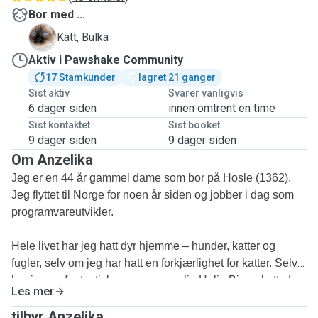
Bor med ...
B
Katt, Bulka
Aktiv i Pawshake Community
17 Stamkunder
lagret 21 ganger
Sist aktiv
Svarer vanligvis
6 dager siden
innen omtrent en time
Sist kontaktet
Sist booket
9 dager siden
9 dager siden
Om Anzelika
Jeg er en 44 år gammel dame som bor på Hosle (1362).
Jeg flyttet til Norge for noen år siden og jobber i dag som
programvareutvikler.
Hele livet har jeg hatt dyr hjemme – hunder, katter og
fugler, selv om jeg har hatt en forkjærlighet for katter. Selv
har jeg en fantastisk og supervennlig Helig Birma katt, du
Les mer
kan se henne på bildene.
tilbyr Anzelika ...