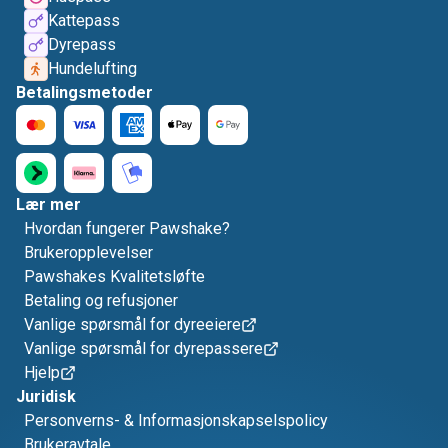
Kattepass
Dyrepass
Hundelufting
Betalingsmetoder
Lær mer
Hvordan fungerer Pawshake?
Brukeropplevelser
Pawshakes Kvalitetsløfte
Betaling og refusjoner
Vanlige spørsmål for dyreeiere
Vanlige spørsmål for dyrepassere
Hjelp
Juridisk
Personverns- & Informasjonskapselspolicy
Brukeravtale