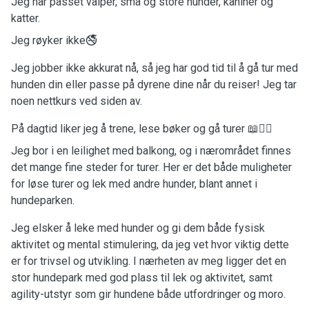
Jeg har passet valper, små og store hunder, kaniner og
katter.
Jeg røyker ikke
🚭
Jeg jobber ikke akkurat nå, så jeg har god tid til å gå tur med
hunden din eller passe på dyrene dine når du reiser! Jeg tar
noen nettkurs ved siden av.
På dagtid liker jeg å trene, lese bøker og gå turer
📖🚶‍♀️
Jeg bor i en leilighet med balkong, og i nærområdet finnes
det mange fine steder for turer. Her er det både muligheter
for løse turer og lek med andre hunder, blant annet i
hundeparken.
Jeg elsker å leke med hunder og gi dem både fysisk
aktivitet og mental stimulering, da jeg vet hvor viktig dette
er for trivsel og utvikling. I nærheten av meg ligger det en
stor hundepark med god plass til lek og aktivitet, samt
agility-utstyr som gir hundene både utfordringer og moro.