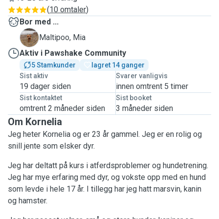
(
10 omtaler
)
Bor med ...
M
Maltipoo, Mia
Aktiv i Pawshake Community
5 Stamkunder
lagret 14 ganger
Sist aktiv
Svarer vanligvis
19 dager siden
innen omtrent 5 timer
Sist kontaktet
Sist booket
omtrent 2 måneder siden
3 måneder siden
Om Kornelia
Jeg heter Kornelia og er 23 år gammel. Jeg er en rolig og
snill jente som elsker dyr.
Jeg har deltatt på kurs i atferdsproblemer og hundetrening.
Jeg har mye erfaring med dyr, og vokste opp med en hund
som levde i hele 17 år. I tillegg har jeg hatt marsvin, kanin
og hamster.