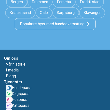
Bergen
Drammen
Fornebu
Fredrikstad
Kristiansand
Oslo
Sarpsborg
Stavanger
Populære byer med hundeovernatting
Om oss
Vår historie
I media
Blogg
Tjenester
Hundepass
Dagspass
Huspass
Kattepass