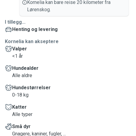
Kornelia kan bare reise 20 kilometer fra
Lørenskog.
I tillegg...
Henting og levering
Kornelia kan akseptere
Valper
<1 år
Hundealder
Alle aldre
Hundestørrelser
0-18 kg
Katter
Alle typer
Små dyr
Gnagere, kaniner, fugler, ...