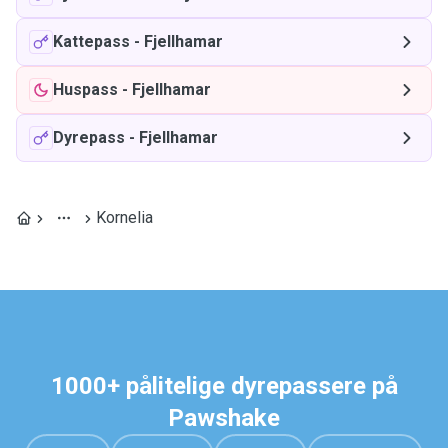
Kattepass
-
Fjellhamar
Huspass
-
Fjellhamar
Dyrepass
-
Fjellhamar
Kornelia
1000+ pålitelige dyrepassere på
Pawshake