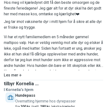
Hos meg vil kjæledyret ditt få den beste omsorgen og de
fineste feriedagene! Jeg gjør alt for at dyr skal ha det godt
her med masse kos, omtanke og kjærlighet❤️
Jeg tar imot vaksinerte dyr i mitt hjem for å sikre at alle dyr
er friske og trygge.
Vi har et nytt familiemedlem en 5 måneder gammel
maltipoo valp. Hun er veldig vennlig mot alle dyr og elsker å
leke, også med katter. Siden hun fortsatt er ung, ønsker jeg
ikke at hun skal få dårlige opplevelser med andre hunder,
derfor tar jeg kun imot hunder som ikke er aggressive mot
andre hunder. Hvis hunden din bare er litt skeptisk eller ikke
liker når andre hunder overskrider grensene deres, kan jeg
Les mer
selvfølgelig passe på den!
tilbyr Kornelia ...
I Kornelia's hjem
Hundepass
Overnatting hjemme hos dyrepasser
fra
300 kr
/natt,
280 kr
/ekstra kjæledyr