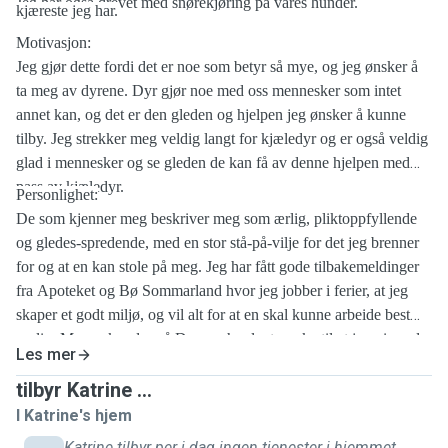
Jeg har også drevet med snørekjøring på våres hunder.
kjæreste jeg har.
Motivasjon:
Jeg gjør dette fordi det er noe som betyr så mye, og jeg ønsker å
ta meg av dyrene. Dyr gjør noe med oss mennesker som intet
annet kan, og det er den gleden og hjelpen jeg ønsker å kunne
tilby. Jeg strekker meg veldig langt for kjæledyr og er også veldig
glad i mennesker og se gleden de kan få av denne hjelpen med
pass av kjæledyr.
Personlighet:
De som kjenner meg beskriver meg som ærlig, pliktoppfyllende
og gledes-spredende, med en stor stå-på-vilje for det jeg brenner
for og at en kan stole på
meg. Jeg har fått gode tilbakemeldinger
fra Apoteket og Bø Sommarland hvor jeg jobber i ferier, at jeg
skaper et godt miljø, og vil alt for at en skal kunne arbeide best
mulig. Mange kunder på Dyrego har lagt merke til at jeg gir god
Les mer
service fordi jeg ønsker å hjelpe så langt jeg kan. Jeg blir
beskrevet som at jeg er genuin og ekte og at jeg gir mye av meg
tilbyr Katrine ...
selv.
I Katrine's hjem
Katrine tilbyr per i dag ingen tjenester i hjemmet