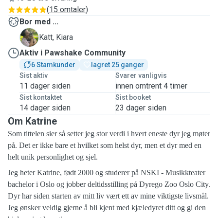
(
15 omtaler
)
Bor med ...
K
Katt, Kiara
Aktiv i Pawshake Community
6 Stamkunder
lagret 25 ganger
Sist aktiv
Svarer vanligvis
11 dager siden
innen omtrent 4 timer
Sist kontaktet
Sist booket
14 dager siden
23 dager siden
Om Katrine
Som tittelen sier så setter jeg stor verdi i hvert eneste dyr jeg møter
på. Det er ikke bare et hvilket som helst dyr, men et dyr med en
helt unik personlighet og sjel.
Jeg heter Katrine, født 2000 og studerer på NSKI - Musikkteater
bachelor i Oslo
og jobber deltidsstilling på Dyrego Zoo Oslo City.
Dyr har siden starten av mitt liv vært ett av mine viktigste livsmål.
Jeg ønsker veldig gjerne å bli kjent med kjæledyret ditt og gi den