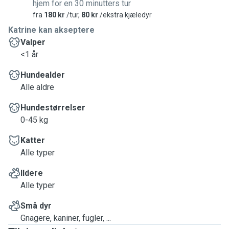
hjem for en 30 minutters tur
fra
180 kr
/tur,
80 kr
/ekstra kjæledyr
Katrine kan akseptere
Valper
<1 år
Hundealder
Alle aldre
Hundestørrelser
0-45 kg
Katter
Alle typer
Ildere
Alle typer
Små dyr
Gnagere, kaniner, fugler, ...