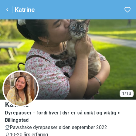
Katrine
K
1/13
Katrine
Dyrepasser - fordi hvert dyr er så unikt og viktig
Billingstad
Pawshake dyrepasser siden september 2022
10-20 års erfaring