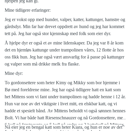
hjelpen jeg kan gi.
Mine tidligere erfaringer:
Jeg er vokst opp med hunder, valper, katter, kattunger, hamstre og
gårdsdyr. Min far har drevet oppdrett av hund og jeg har kommet
tett på. Jeg har også stor kjennskap med folk som eier dyr.
Å hjelpe dyr er også et av mine lidenskaper. Da jeg var 8 år kom
det en hjemløs kattunge under trampolinen våres, 12 flotte år hos
oss fikk hun. Jeg har også vært ansvarlig for å passe på kattunger
og valper som må drikke melk fra flaske.
Mine dyr:
To gordonsettere som heter Kimy og Mikky som bor hjemme i
Bø med foreldrene mine. Jeg har også tidligere hatt en katt som
het Mittens som vi fant under trampolinen og hadde henne i 12 år.
Hun var noe av det viktigste i livet mitt, en elskbar katt, og vi
hadde et spesielt bånd. Av Mittens beholdt vi også sønnen hennes
Bolt. Vi har både hatt Riesenschnauzer og nå Gordonsettere, med
6 kull på førstnevnte og 5 kull på andre og 3 kattekull på Mittens.
Nå eier jeg en bengal katt som heter Kiara, og hun er noe av det