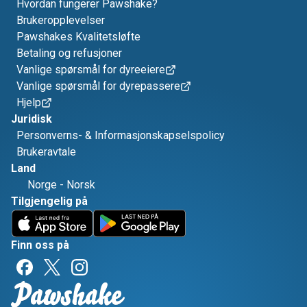
Hvordan fungerer Pawshake?
Brukeropplevelser
Pawshakes Kvalitetsløfte
Betaling og refusjoner
Vanlige spørsmål for dyreeiere
Vanlige spørsmål for dyrepassere
Hjelp
Juridisk
Personverns- & Informasjonskapselspolicy
Brukeravtale
Land
Norge
-
Norsk
Tilgjengelig på
Finn oss på