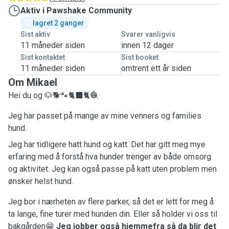
Aktiv i Pawshake Community
lagret 2 ganger
Sist aktiv
Svarer vanligvis
11 måneder siden
innen 12 dager
Sist kontaktet
Sist booket
11 måneder siden
omtrent ett år siden
Om Mikael
Hei du og 🐶🐕🐾🐈‍⬛🐈🧶
Jeg har passet på mange av mine venners og families
hund.
Jeg har tidligere hatt hund og katt. Det har gitt meg mye
erfaring med å forstå hva hunder trenger av både omsorg
og aktivitet. Jeg kan også passe på katt uten problem men
ønsker helst hund.
Jeg bor i nærheten av flere parker, så det er lett for meg å
ta lange, fine turer med hunden din. Eller så holder vi oss til
bakgården😁
Jeg jobber også hjemmefra så da blir det