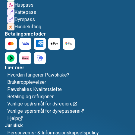
Huspass
Kattepass
Dyrepass
Hundelufting
Betalingsmetoder
Lær mer
Hvordan fungerer Pawshake?
Brukeropplevelser
Pawshakes Kvalitetsløfte
Betaling og refusjoner
Vanlige spørsmål for dyreeiere
Vanlige spørsmål for dyrepassere
Hjelp
Juridisk
Personverns- & Informasjonskapselspolicy