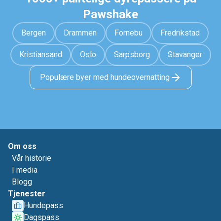
Pawshake
Bergen
Drammen
Fornebu
Fredrikstad
Kristiansand
Oslo
Sarpsborg
Stavanger
Populære byer med hundeovernatting
Om oss
Vår historie
I media
Blogg
Tjenester
Hundepass
Dagspass