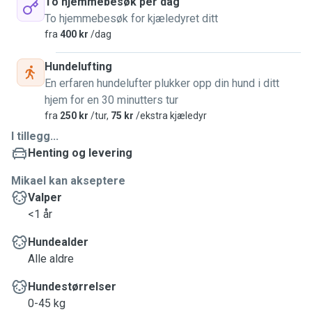
To hjemmebesøk per dag
To hjemmebesøk for kjæledyret ditt
fra
400 kr
/dag
Hundelufting
En erfaren hundelufter plukker opp din hund i ditt
hjem for en 30 minutters tur
fra
250 kr
/tur,
75 kr
/ekstra kjæledyr
I tillegg...
Henting og levering
Mikael kan akseptere
Valper
<1 år
Hundealder
Alle aldre
Hundestørrelser
0-45 kg