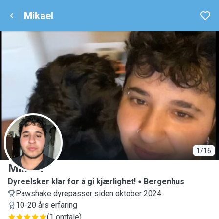
Mikael
M
1/16
Mikael
Dyreelsker klar for å gi kjærlighet!
Bergenhus
Pawshake dyrepasser siden oktober 2024
10-20 års erfaring
(
1 omtale
)