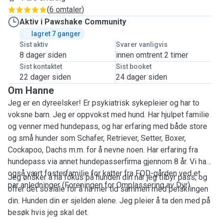
(
6 omtaler
)
Aktiv i Pawshake Community
lagret 7 ganger
Sist aktiv
Svarer vanligvis
8 dager siden
innen omtrent 2 timer
Sist kontaktet
Sist booket
22 dager siden
24 dager siden
Om Hanne
Jeg er en dyreelsker! Er psykiatrisk sykepleier og har to
voksne barn. Jeg er oppvokst med hund. Har hjulpet familie
og venner med hundepass, og har erfaring med både store
og små hunder som Schafer, Retriever, Setter, Boxer,
Cockapoo, Dachs m.m. for å nevne noen. Har erfaring fra
hundepass via annet hundepasserfirma gjennom 8 år. Vi har
også vært fosterfamilie for katter fra FOD-gården ved et
Jeg ønsker å ha fokus på hunden din når jeg tilbyr pass, og
par anledninger (Foreningen for Omplassering av Dyr).
ofrer det sosiale for å ha mer tid sammen med pelsklingen
din. Hunden din er sjelden alene. Jeg pleier å ta den med på
besøk hvis jeg skal det.