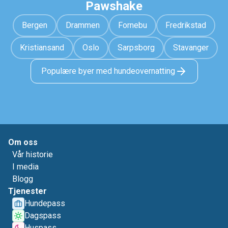
Pawshake
Bergen
Drammen
Fornebu
Fredrikstad
Kristiansand
Oslo
Sarpsborg
Stavanger
Populære byer med hundeovernatting
Om oss
Vår historie
I media
Blogg
Tjenester
Hundepass
Dagspass
Huspass