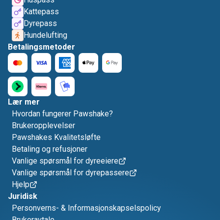
Kattepass
Dyrepass
Hundelufting
Betalingsmetoder
Lær mer
Hvordan fungerer Pawshake?
Brukeropplevelser
Pawshakes Kvalitetsløfte
Betaling og refusjoner
Vanlige spørsmål for dyreeiere
Vanlige spørsmål for dyrepassere
Hjelp
Juridisk
Personverns- & Informasjonskapselspolicy
Brukeravtale