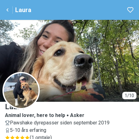
Laura
L
1/10
Laura
Animal lover, here to help
Asker
Pawshake dyrepasser siden september 2019
5-10 års erfaring
(
1 omtale
)