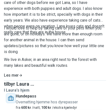
care of other dogs before we got Lana, so I have
experience with both puppies and adult dogs. I also know
how important it is to be strict, specially with dogs in their
early years. We also have experience taking care of cats
when peope were on vacation. Lana loves cats and doesn't
I would love to help by taking care of your pets when you
really care that they are in the house.
are gone, or on holidays. We have more than enough room
for another animal in the house. I can then send
updates/pictures so that you know how well your little one
is doing.
We live in Asker, in an area right next to the forest with
many lakes and beautiful walk routes.
Les mer
tilbyr Laura ...
I Laura's hjem
Hundepass
Overnatting hjemme hos dyrepasser
fra
600 kr
/natt,
100 kr
/ekstra kjæledyr